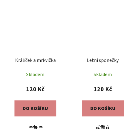
Králíček a mrkvička
Letní sponečky
Skladem
Skladem
120 Kč
120 Kč
DO KOŠÍKU
DO KOŠÍKU
🥕🐇🥕
🍒🐝🍒