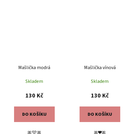
Mašlička modrá
Mašlička vínová
Skladem
Skladem
130 Kč
130 Kč
DO KOŠÍKU
DO KOŠÍKU
🎀🩵🎀
🎀❤️🎀