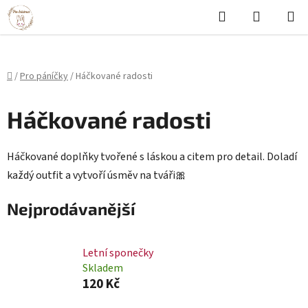
Hledat
NÁKUPN
Přejít
KOŠÍK
na
obsah
Domů
/
Pro páníčky
/
Háčkované radosti
P
Háčkované radosti
o
s
Háčkované doplňky tvořené s láskou a citem pro detail. Doladí
t
každý outfit a vytvoří úsměv na tváři🎀
r
a
Nejprodávanější
n
n
Letní sponečky
í
Skladem
p
120 Kč
a