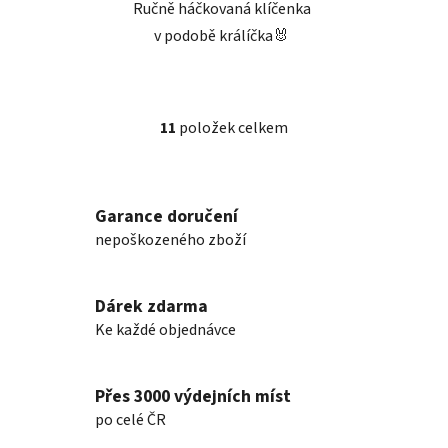
Ručně háčkovaná klíčenka
v podobě králíčka🐰
11
položek celkem
O
v
l
á
Garance doručení
d
nepoškozeného zboží
a
c
í
Dárek zdarma
p
Ke každé objednávce
r
v
k
Přes 3000 výdejních míst
y
po celé ČR
v
ý