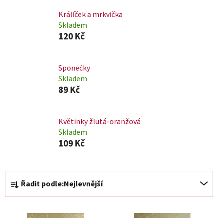
n
e
Králíček a mrkvička
Skladem
l
120 Kč
Sponečky
Skladem
89 Kč
Květinky žlutá-oranžová
Skladem
109 Kč
Ř
Řadit podle:
Nejlevnější
a
z
V
e