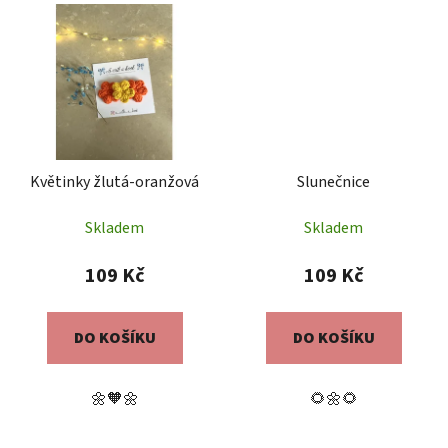
Květinky žlutá-oranžová
Slunečnice
Skladem
Skladem
109 Kč
109 Kč
DO KOŠÍKU
DO KOŠÍKU
🌼🧡🌼
🌻🌼🌻