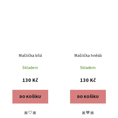
Mašlička bílá
Mašlička hnědá
Skladem
Skladem
130 Kč
130 Kč
DO KOŠÍKU
DO KOŠÍKU
🎀🤍🎀
🎀🤎🎀