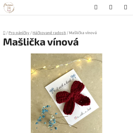
Hledat
NÁKUPN
Přejít
KOŠÍK
na
obsah
Domů
/
Pro páníčky
/
Háčkované radosti
/
Mašlička vínová
Mašlička vínová