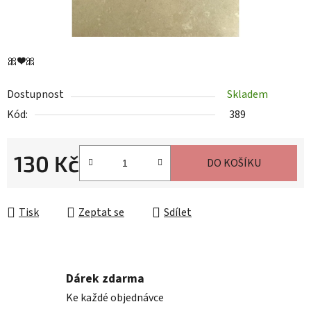
🎀❤️🎀
Dostupnost
Skladem
Kód:
389
130 Kč
DO KOŠÍKU
Měrná cena:
Tisk
Zeptat se
Sdílet
Dárek zdarma
Ke každé objednávce