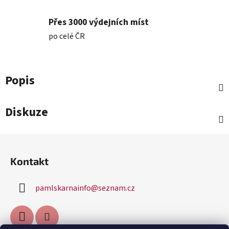
Přes 3000 výdejních míst
po celé ČR
Popis
Diskuze
Z
á
Kontakt
p
a
pamlskarnainfo
@
seznam.cz
t
í