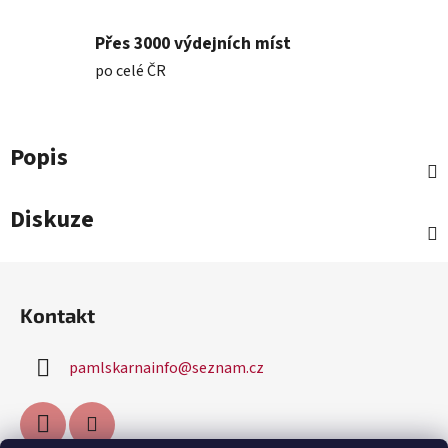
Přes 3000 výdejních míst
po celé ČR
Popis
Diskuze
Z
á
Kontakt
p
a
pamlskarnainfo
@
seznam.cz
t
í