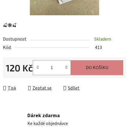
🍒🐝🍒
Dostupnost
Skladem
Kód:
413
120 Kč
DO KOŠÍKU
Měrná cena:
Tisk
Zeptat se
Sdílet
Dárek zdarma
Ke každé objednávce