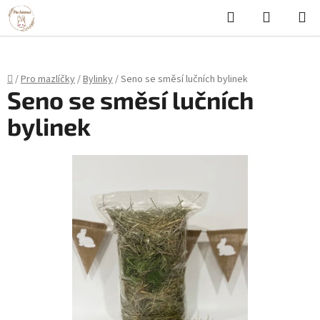
Hledat
NÁKUPN
Přejít
KOŠÍK
na
obsah
Domů
/
Pro mazlíčky
/
Bylinky
/
Seno se směsí lučních bylinek
Seno se směsí lučních
bylinek