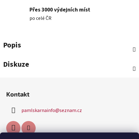
Přes 3000 výdejních míst
po celé ČR
Popis
Diskuze
Z
á
Kontakt
p
a
pamlskarnainfo
@
seznam.cz
t
í